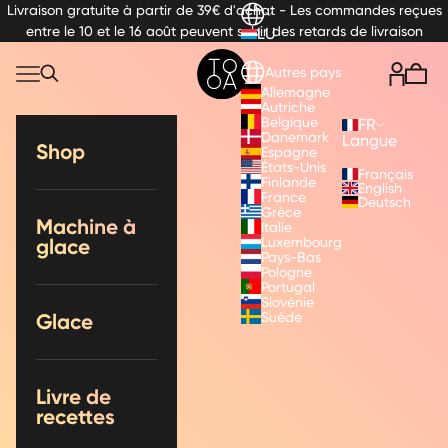
Voir le contenu
Livraison gratuite à partir de 39€ d'achat - Les commandes reçues
entre le 10 et le 16 août peuvent subir des retards de livraison
LU
TooA
Translation missing: fr.header.general.menu
Translat
Autres pays
Panie
Recherche
Allemagne
Autriche
Belgique
FR
Danemark
Langue
Shop
Espagne
États-Unis
Français
Finlande
English
France
Deutsch
Grèce
Machine à
Italie
Luxembourg
glace
Pays-Bas
Pologne
Portugal
Slovénie
Suède
Glace
Livre de
recettes