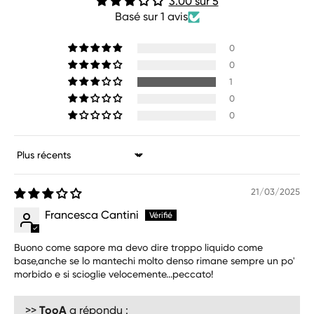
3.00 sur 5
Basé sur 1 avis
0
0
1
0
0
Sort by
21/03/2025
Francesca Cantini
Buono come sapore ma devo dire troppo liquido come
base,anche se lo mantechi molto denso rimane sempre un po'
morbido e si scioglie velocemente...peccato!
>>
TooA
a répondu :