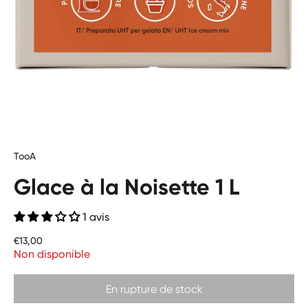
TooA
Glace à la Noisette 1 L
1 avis
Prix
€13,00
Non disponible
En rupture de stock