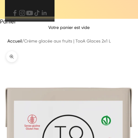
Panier
Votre panier est vide
Accueil
/
Crème glacée aux fruits | TooA Glaces 2x1 L
Zoomer sur l'image