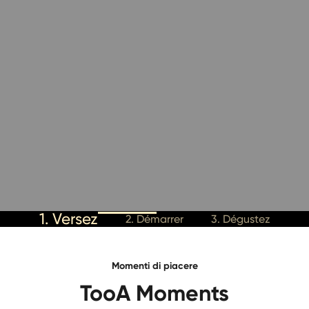
1. Versez
2. Démarrer
3. Dégustez
Momenti di piacere
TooA Moments