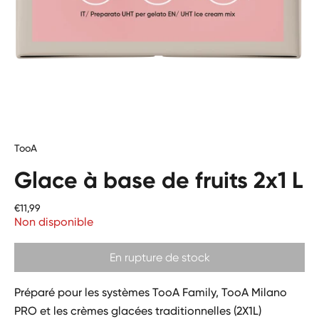
TooA
Glace à base de fruits 2x1 L
Prix
€11,99
Non disponible
En rupture de stock
Préparé pour les systèmes TooA Family, TooA Milano
PRO et les crèmes glacées traditionnelles (2X1L)