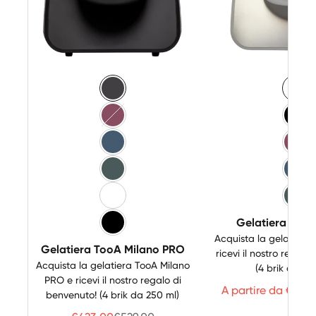
Colore
Color
Nero Matt
Bia
Rosa
Ner
Blu
Ros
Verde
Blu
Bianco-Inox
Ver
Gelatiera TooA
Nero-Inox
Acquista la gelatiera
Gelatiera TooA Milano PRO
ricevi il nostro regalo
Acquista la gelatiera TooA Milano
(4 brik da 25
PRO e ricevi il nostro regalo di
Prezzo
A partire da €295
benvenuto! (4 brik da 250 ml)