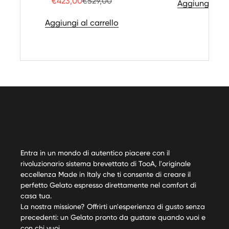
Prezzo
Translation missing: it.product.price.re
€423,00
€529,00
Aggiungi al ca
Aggiungi al carrello
Entra in un mondo di autentico piacere con il
rivoluzionario sistema brevettato di TooA, l'originale
eccellenza Made in Italy che ti consente di creare il
perfetto Gelato espresso direttamente nel comfort di
casa tua.
La nostra missione? Offrirti un'esperienza di gusto senza
precedenti: un Gelato pronto da gustare quando vuoi e
con chi vuoi.