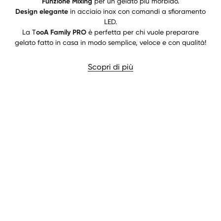
Funzione Mixing
per un gelato più morbido.
Design elegante
in acciaio inox con comandi a sfioramento
LED.
La T
ooA Family PRO
è perfetta per chi vuole preparare
gelato fatto in casa in modo semplice, veloce e con qualità!
Scopri di più