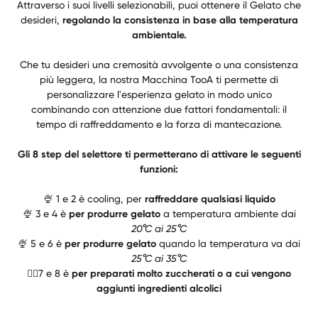
Attraverso i suoi livelli selezionabili, puoi ottenere il Gelato che
desideri,
regolando la consistenza in base alla temperatura
ambientale.
Che tu desideri una cremosità avvolgente o una consistenza
più leggera, la nostra Macchina TooA ti permette di
personalizzare l'esperienza gelato in modo unico
combinando con attenzione due fattori fondamentali: il
tempo di raffreddamento e la forza di mantecazione.
Gli 8 step del selettore ti permetterano di attivare le seguenti
funzioni:
🍨 1 e 2 è cooling, per
raffreddare qualsiasi liquido
🍨 3 e 4 è
per produrre gelato
a temperatura ambiente dai
20°C ai 25°C
🍨 5 e 6 è
per produrre gelato
quando la temperatura va dai
25°C ai 35°C
🀀󪀠7 e 8 è
per preparati molto zuccherati o a cui vengono
aggiunti ingredienti alcolici