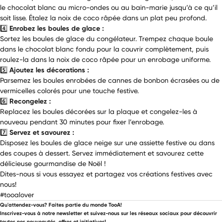
le chocolat blanc au micro-ondes ou au bain-marie jusqu’à ce qu’il
soit lisse. Étalez la noix de coco râpée dans un plat peu profond.
4️⃣
Enrobez les boules de glace :
Sortez les boules de glace du congélateur. Trempez chaque boule
dans le chocolat blanc fondu pour la couvrir complètement, puis
roulez-la dans la noix de coco râpée pour un enrobage uniforme.
5️⃣
Ajoutez les décorations :
Parsemez les boules enrobées de cannes de bonbon écrasées ou de
vermicelles colorés pour une touche festive.
6️⃣
Recongelez :
Replacez les boules décorées sur la plaque et congelez-les à
nouveau pendant 30 minutes pour fixer l’enrobage.
7️⃣
Servez et savourez :
Disposez les boules de glace neige sur une assiette festive ou dans
des coupes à dessert. Servez immédiatement et savourez cette
délicieuse gourmandise de Noël !
Dites-nous si vous essayez et partagez vos créations festives avec
nous!
#tooalover
Qu'attendez-vous? Faites partie du monde TooA!
Inscrivez-vous à notre newsletter et suivez-nous sur les réseaux sociaux pour découvrir
toutes nos nouveautés, offres et initiatives!