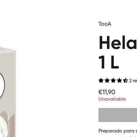
TooA
Hela
1 L
2 r
Price
€11,90
Unavailable
Preparado para s