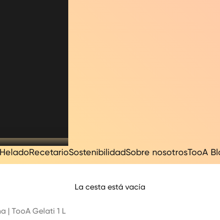
Helado
Recetario
Sostenibilidad
Sobre nosotros
TooA B
La cesta está vacía
a | TooA Gelati 1 L