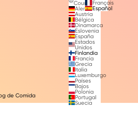
Français
Countries
Español
Alemania
Austria
Bélgica
Dinamarca
Eslovenia
España
Estados
Unidos
Finlandia
Francia
Grecia
Italia
Luxemburgo
Países
Bajos
Polonia
log de Comida
Portugal
Suecia