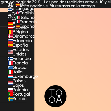
 gratis a partir de 39 € - Los pedidos recibidos entre el 10 y el
ES
agosto podrían sufrir retrasos en la entrega
Language
FI
English
Other
Italiano
Countries
Français
Alemania
Español
Austria
Bélgica
Dinamarca
Eslovenia
España
Estados
Unidos
Finlandia
Francia
Grecia
Italia
Luxemburgo
Países
Bajos
TooA
Polonia
Portugal
Suecia