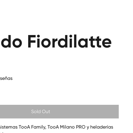
do Fiordilatte
eseñas
Sold Out
istemas TooA Family, TooA Milano PRO y heladerías