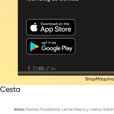
Shop
Máquina
Cesta
Inicio
/
Gelato Fiordilatte: Leche fresca y crema italian