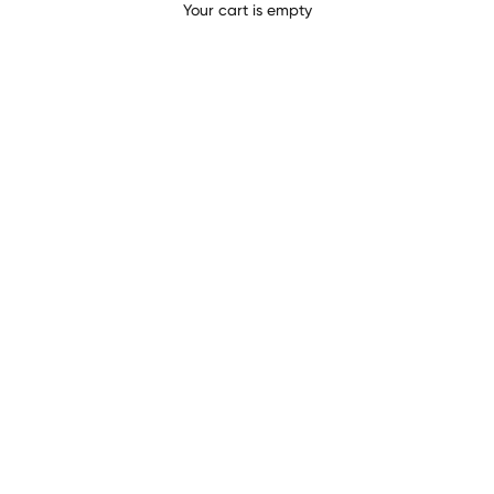
BASI COMPLETE SENZA
Your cart is empty
ZUCCHERO