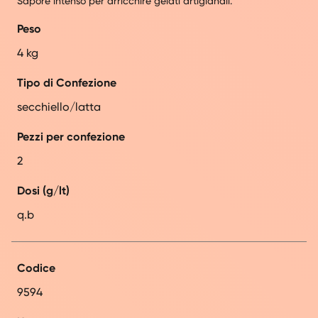
Sapore intenso per arricchire gelati artigianali.
Peso
4 kg
Tipo di Confezione
secchiello/latta
Pezzi per confezione
2
Dosi (g/lt)
q.b
Codice
9594