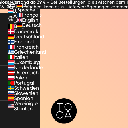
loser Versand ab 39 € - Bei Bestellungen, die zwischen dem 
DE
16. August eingehen, kann es zu Lieferverzögerungen komme
Sprache
LU
Français
Andere
English
Länder
Deutsch
Belgien
Dänemark
Deutschland
Finnland
Frankreich
Griechenland
Italien
Luxemburg
Niederlande
Österreich
Polen
Portugal
Schweden
Slowenien
Spanien
TooA
Vereinigte
Staaten