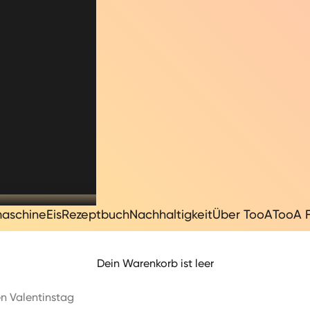
maschine
Eis
Rezeptbuch
Nachhaltigkeit
Über TooA
TooA 
Dein Warenkorb ist leer
en Valentinstag