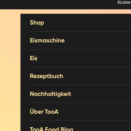
Kosten
Weiter zum Inhalt
Shop
Eismaschine
Eis
Rezeptbuch
Nachhaltigkeit
Über TooA
TooA Food Blog