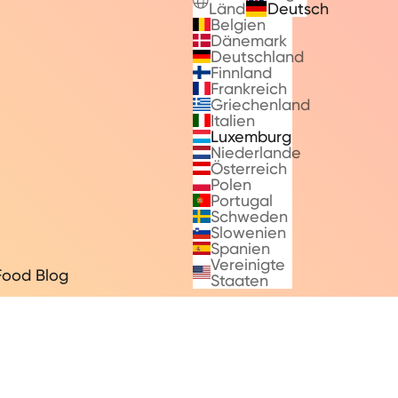
Länder
Deutsch
Belgien
Dänemark
Deutschland
Finnland
Frankreich
Griechenland
Italien
Luxemburg
Niederlande
Österreich
Polen
Portugal
Schweden
Slowenien
Spanien
Vereinigte
Food Blog
Staaten