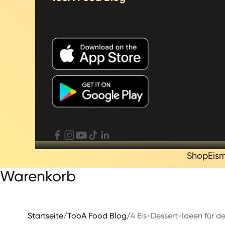
Shop
Eis
Warenkorb
Startseite
/
TooA Food Blog
/
4 Eis-Dessert-Ideen für d