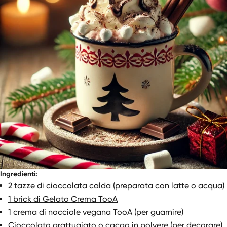
Ingredienti:
2 tazze di cioccolata calda (preparata con latte o acqua)
1 brick di Gelato Crema TooA
1 crema di nocciole vegana TooA (per guarnire)
Cioccolato grattugiato o cacao in polvere (per decorare)