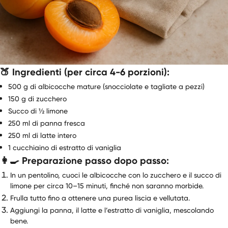
🍑 Ingredienti (per circa 4-6 porzioni):
500 g di albicocche mature (snocciolate e tagliate a pezzi)
150 g di zucchero
Succo di ½ limone
250 ml di panna fresca
250 ml di latte intero
1 cucchiaino di estratto di vaniglia
👩🍳 Preparazione passo dopo passo:
In un pentolino, cuoci le albicocche con lo zucchero e il succo di
limone per circa 10–15 minuti, finché non saranno morbide.
Frulla tutto fino a ottenere una purea liscia e vellutata.
Aggiungi la panna, il latte e l’estratto di vaniglia, mescolando
bene.