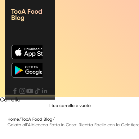
TooA Food
Blog
Carrello
Il tuo carrello è vuoto
Home
/
TooA Food Blog
/
Gelato all'Albicocca Fatto in Casa: Ricetta Facile con la Gelatier