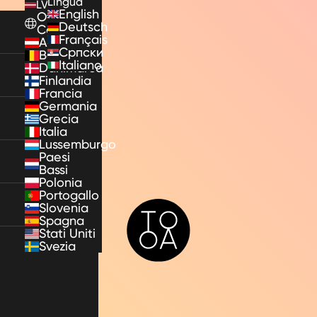
Lingua
LV
English
Other
Deutsch
Countries
Français
Austria
Српски
Belgio
Italiano
Danimarca
Finlandia
Francia
Germania
Grecia
Italia
Lussemburgo
Paesi
Bassi
Polonia
Portogallo
Slovenia
TooA
Spagna
Stati Uniti
Svezia