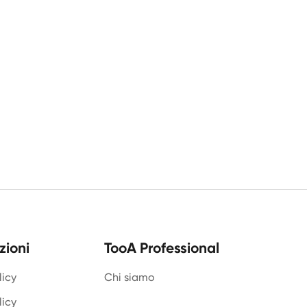
zioni
TooA Professional
licy
Chi siamo
licy