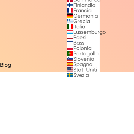
Finlandia
Francia
Germania
Grecia
Italia
Lussemburgo
Paesi
Bassi
Polonia
Portogallo
Slovenia
Spagna
Blog
Stati Uniti
Svezia