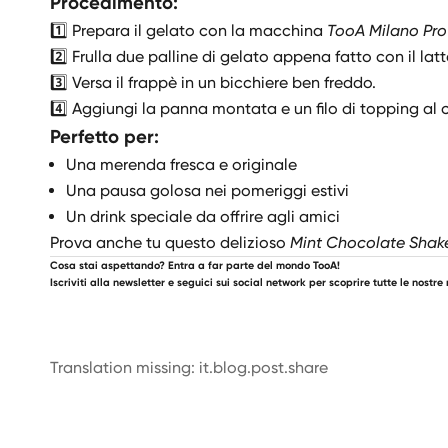
Procedimento:
1️⃣ Prepara il gelato con la macchina
TooA Milano Pro
2️⃣ Frulla due palline di gelato appena fatto con il la
3️⃣ Versa il frappè in un bicchiere ben freddo.
4️⃣ Aggiungi la panna montata e un filo di topping al ci
Perfetto per:
Una merenda fresca e originale
Una pausa golosa nei pomeriggi estivi
Un drink speciale da offrire agli amici
Prova anche tu questo delizioso
Mint Chocolate Shak
Cosa stai aspettando? Entra a far parte del mondo TooA!
Iscriviti alla newsletter e seguici sui social network per scoprire tutte le nostre 
Translation missing: it.blog.post.share