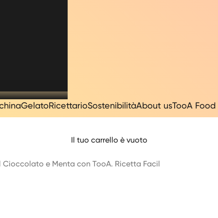
china
Gelato
Ricettario
Sostenibilità
About us
TooA Food 
Il tuo carrello è vuoto
 Cioccolato e Menta con TooA. Ricetta Facil