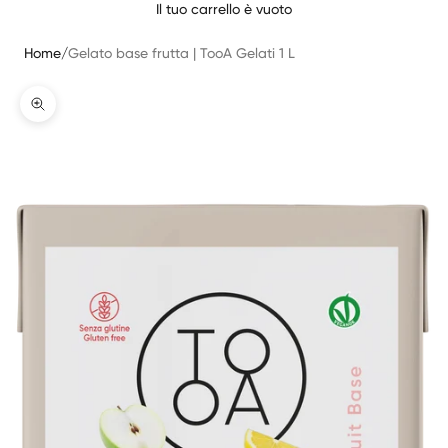
Il tuo carrello è vuoto
Home
/
Gelato base frutta | TooA Gelati 1 L
Translation missing: it.product.gallery.zoom