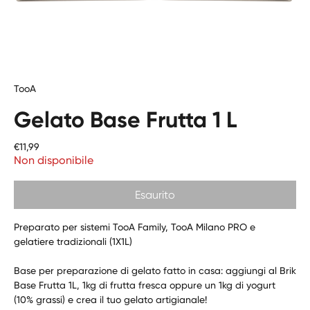
TooA
Gelato Base Frutta 1 L
Prezzo
€11,99
Non disponibile
Esaurito
Preparato per sistemi TooA Family, TooA Milano PRO e
gelatiere tradizionali (1X1L)
Base per preparazione di gelato fatto in casa: aggiungi al Brik
Base Frutta 1L, 1kg di frutta fresca oppure un 1kg di yogurt
(10% grassi) e crea il tuo gelato artigianale!