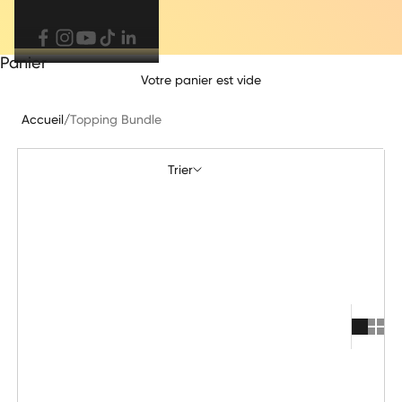
Panier
Votre panier est vide
Accueil
/
Topping Bundle
Trier
Trier
En vedette
Le plus pertinent
Meilleures ventes
Alphabétique, de A à Z
Alphabétique, de Z à A
Prix: faible à élevé