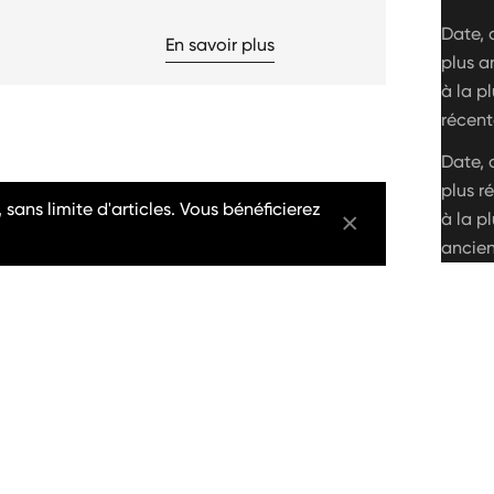
Date, 
En savoir plus
plus a
à la p
récent
Date, 
plus r
, sans limite d'articles. Vous bénéficierez
à la p
ancie
ON SALE