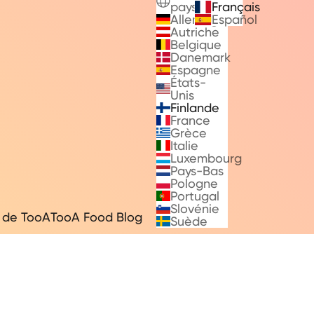
pays
Français
Allemagne
Español
Autriche
Belgique
Danemark
Espagne
États-
Unis
Finlande
France
Grèce
Italie
Luxembourg
Pays-Bas
Pologne
Portugal
Slovénie
 de TooA
TooA Food Blog
Suède