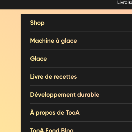
Livrai
Voir le contenu
Shop
Machine à glace
Glace
Livre de recettes
Développement durable
À propos de TooA
TooA Food Blog