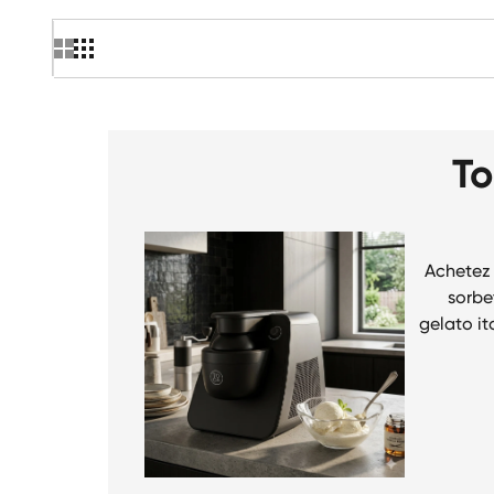
To
Achetez 
sorbet
gelato it