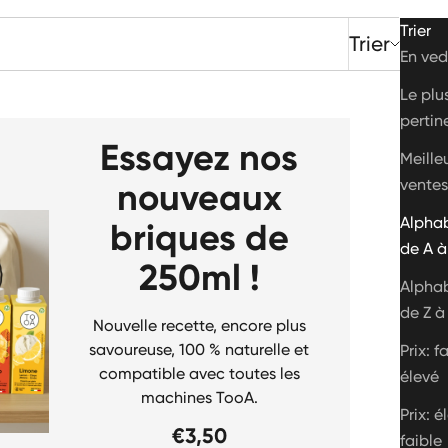
Trier
Trier
En ved
Le plu
pertin
Essayez nos
Meille
ventes
nouveaux
Alphab
briques de
de A à
250ml !
Alphab
de Z à
Nouvelle recette, encore plus
savoureuse, 100 % naturelle et
Prix: f
compatible avec toutes les
élevé
machines TooA.
Prix: é
€3,50
faible