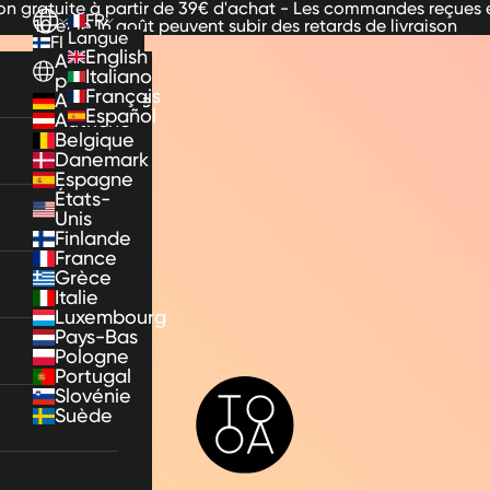
son gratuite à partir de 39€ d'achat - Les commandes reçues e
FR
10 et le 16 août peuvent subir des retards de livraison
Langue
FI
English
Autres
Italiano
pays
Français
Allemagne
Español
Autriche
Belgique
Danemark
Espagne
États-
Unis
Finlande
France
Grèce
Italie
Luxembourg
Pays-Bas
Pologne
Portugal
TooA
Slovénie
Suède