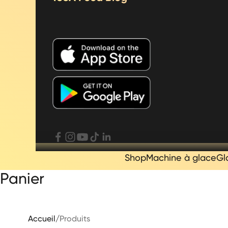
Shop
Machine à glace
Gl
Panier
Accueil
/
Produits