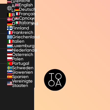
Sprache
LV
English
Andere
Deutsch
Länder
Français
Belgien
Српски
Dänemark
Italiano
Deutschland
Finnland
Frankreich
Griechenland
Italien
Luxemburg
Niederlande
Österreich
Polen
Portugal
Schweden
Slowenien
TooA
Spanien
Vereinigte
Staaten