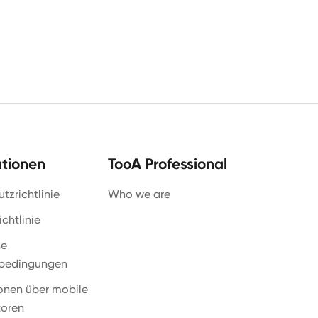
ationen
TooA Professional
tzrichtlinie
Who we are
chtlinie
ne
bedingungen
onen über mobile
toren