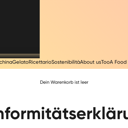
china
Gelato
Ricettario
Sostenibilità
About us
TooA Food 
Dein Warenkorb ist leer
nformitätserklär