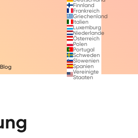
Finnland
Frankreich
Griechenland
Italien
Luxemburg
Niederlande
Österreich
Polen
Portugal
Schweden
Slowenien
Spanien
Blog
Vereinigte
Staaten
ung