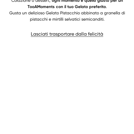
Colazione o dessert,
ogni momento è quello giusto per un
TooAMoments con il tuo Gelato preferito
.
Gusta un delizioso Gelato Pistacchio abbinato a granella di
pistacchi e mirtilli selvatici semicanditi.
Lasciati trasportare dalla felicità