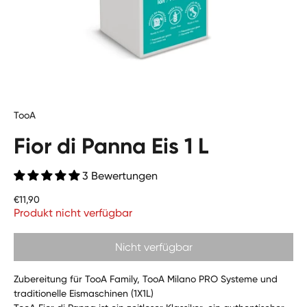
TooA
Fior di Panna Eis 1 L
3 Bewertungen
Preis
€11,90
Produkt nicht verfügbar
Nicht verfügbar
Zubereitung für TooA Family, TooA Milano PRO Systeme und
traditionelle Eismaschinen (1X1L)