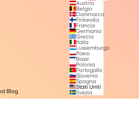
Austria
Belgio
Danimarca
Finlandia
Francia
Germania
Grecia
Italia
Lussemburgo
Paesi
Bassi
Polonia
Portogallo
Slovenia
Spagna
Stati Uniti
od Blog
Svezia