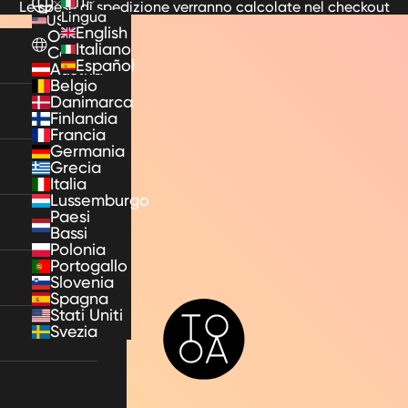
IT
Le spese di spedizione verranno calcolate nel checkout
Lingua
US
English
Other
Italiano
Countries
Español
Austria
Belgio
Danimarca
Finlandia
Francia
Germania
Grecia
Italia
Lussemburgo
Paesi
Bassi
Polonia
Portogallo
Slovenia
Spagna
TooA
Stati Uniti
Svezia