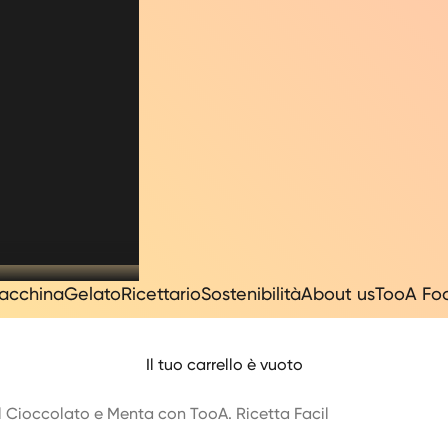
acchina
Gelato
Ricettario
Sostenibilità
About us
TooA Fo
Il tuo carrello è vuoto
 Cioccolato e Menta con TooA. Ricetta Facil