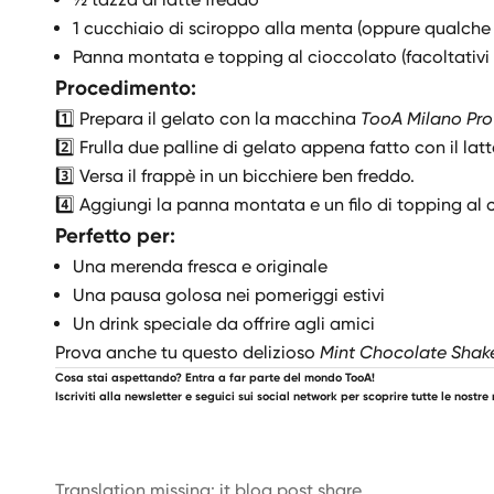
1 cucchiaio di sciroppo alla menta (oppure qualche 
Panna montata e topping al cioccolato (facoltativi 
Procedimento:
1️⃣ Prepara il gelato con la macchina
TooA Milano Pro
2️⃣ Frulla due palline di gelato appena fatto con il la
3️⃣ Versa il frappè in un bicchiere ben freddo.
4️⃣ Aggiungi la panna montata e un filo di topping al ci
Perfetto per:
Una merenda fresca e originale
Una pausa golosa nei pomeriggi estivi
Un drink speciale da offrire agli amici
Prova anche tu questo delizioso
Mint Chocolate Shak
Cosa stai aspettando? Entra a far parte del mondo TooA!
Iscriviti alla newsletter e seguici sui social network per scoprire tutte le nostre 
Translation missing: it.blog.post.share