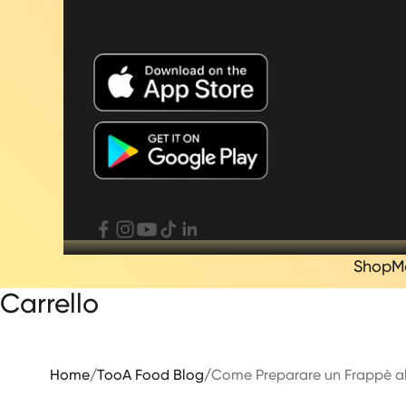
Shop
M
Carrello
Home
/
TooA Food Blog
/
Come Preparare un Frappè al