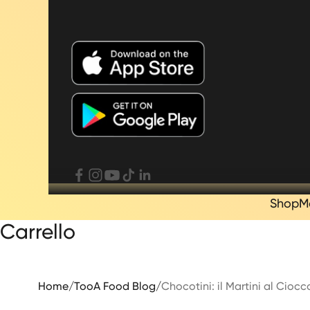
Shop
M
Carrello
Home
/
TooA Food Blog
/
Chocotini: il Martini al Ciocc