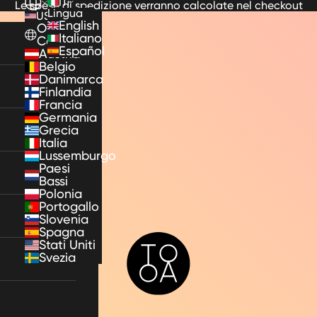
IT
Le spese di spedizione verranno calcolate nel checkout
Lingua
US
English
Other
Italiano
Countries
Español
Austria
Belgio
Danimarca
Finlandia
Francia
Germania
Grecia
Italia
Lussemburgo
Paesi
Bassi
Polonia
Portogallo
Slovenia
Spagna
TooA
Stati Uniti
Svezia