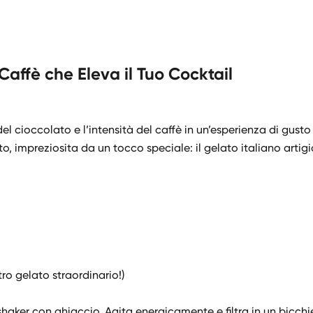
 Caffè che Eleva il Tuo Cocktail
del cioccolato e l’intensità del caffè in un’esperienza di gusto
o, impreziosita da un tocco speciale: il gelato italiano arti
ro gelato straordinario!)
shaker con ghiaccio. Agita energicamente e filtra in un bicchi