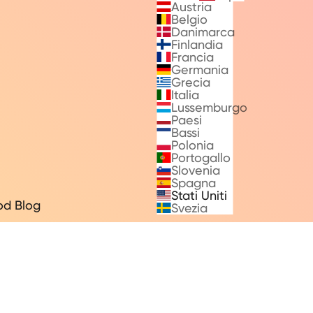
Austria
Belgio
Danimarca
Finlandia
Francia
Germania
Grecia
Italia
Lussemburgo
Paesi
Bassi
Polonia
Portogallo
Slovenia
Spagna
Stati Uniti
od Blog
Svezia