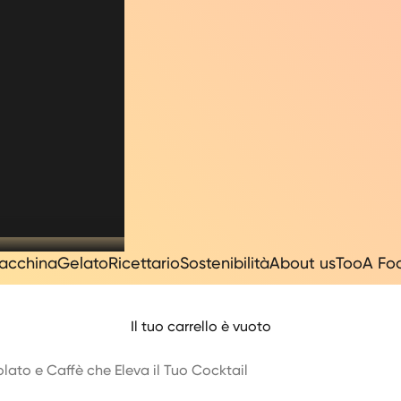
acchina
Gelato
Ricettario
Sostenibilità
About us
TooA Fo
Il tuo carrello è vuoto
olato e Caffè che Eleva il Tuo Cocktail