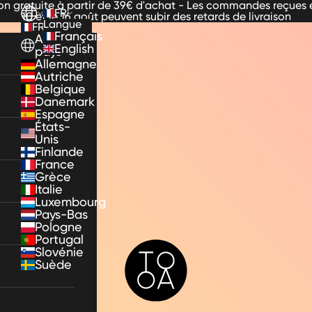
son gratuite à partir de 39€ d'achat - Les commandes reçues e
FR
10 et le 16 août peuvent subir des retards de livraison
Langue
FR
Français
Autres
English
pays
Allemagne
Autriche
Belgique
Danemark
Espagne
États-
Unis
Finlande
France
Grèce
Italie
Luxembourg
Pays-Bas
Pologne
Portugal
TooA
Slovénie
Suède