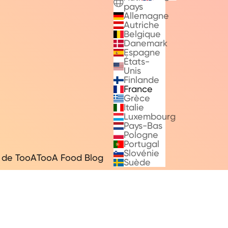
pays
Allemagne
Autriche
Belgique
Danemark
Espagne
États-
Unis
Finlande
France
Grèce
Italie
Luxembourg
Pays-Bas
Pologne
Portugal
Slovénie
 de TooA
TooA Food Blog
Suède