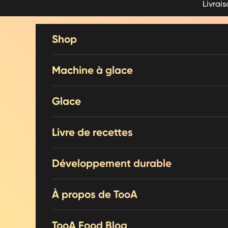
Livrai
Voir le contenu
Shop
Machine à glace
Glace
Livre de recettes
Développement durable
À propos de TooA
TooA Food Blog