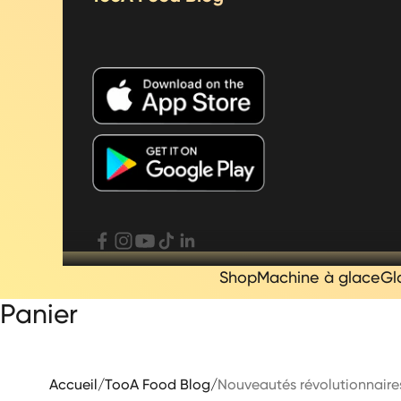
Shop
Machine à glace
Gl
Panier
Accueil
/
TooA Food Blog
/
Nouveautés révolutionnaires