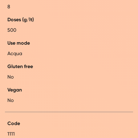
8
Doses (g/lt)
500
Use mode
Acqua
Gluten free
No
Vegan
No
Code
1111