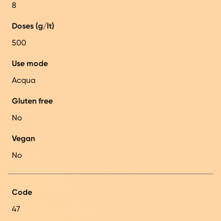
8
Doses (g/lt)
500
Use mode
Acqua
Gluten free
No
Vegan
No
Code
47