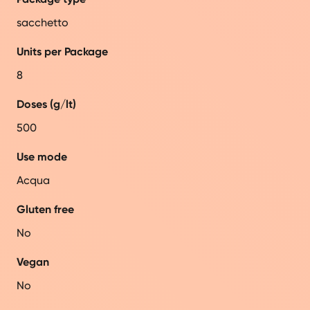
sacchetto
Units per Package
8
Doses (g/lt)
500
Use mode
Acqua
Gluten free
No
Vegan
No