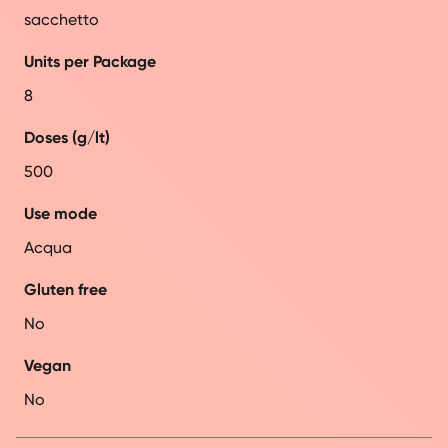
sacchetto
Units per Package
8
Doses (g/lt)
500
Use mode
Acqua
Gluten free
No
Vegan
No