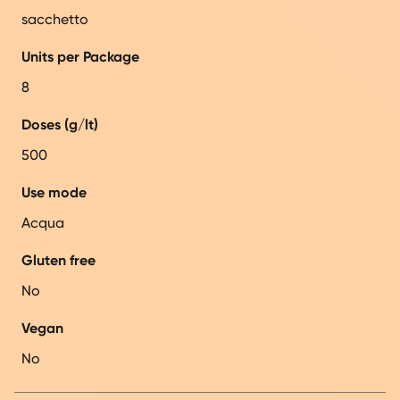
sacchetto
Units per Package
8
Doses (g/lt)
500
Use mode
Acqua
Gluten free
No
Vegan
No