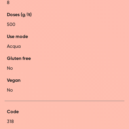
8
Doses (g/lt)
500
Use mode
Acqua
Gluten free
No
Vegan
No
Code
318