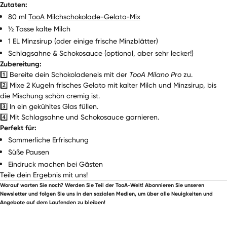
Zutaten:
80 ml
TooA Milchschokolade-Gelato-Mix
½ Tasse kalte Milch
1 EL Minzsirup (oder einige frische Minzblätter)
Schlagsahne & Schokosauce (optional, aber sehr lecker!)
Zubereitung:
1️⃣ Bereite dein Schokoladeneis mit der
TooA Milano Pro
zu.
2️⃣ Mixe 2 Kugeln frisches Gelato mit kalter Milch und Minzsirup, bis
die Mischung schön cremig ist.
3️⃣ In ein gekühltes Glas füllen.
4️⃣ Mit Schlagsahne und Schokosauce garnieren.
Perfekt für:
Sommerliche Erfrischung
Süße Pausen
Eindruck machen bei Gästen
Teile dein Ergebnis mit uns!
Worauf warten Sie noch? Werden Sie Teil der TooA-Welt! Abonnieren Sie unseren
Newsletter und folgen Sie uns in den sozialen Medien, um über alle Neuigkeiten und
Angebote auf dem Laufenden zu bleiben!